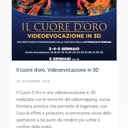
Il cuore d'oro. Videoevocazione in 3D
20 DICEMBRE 2019
Il Cuore D’Oro è una videoevocazione in 3D
realizzata con le tecniche del videomapping, nuova
frontiera artistica che permette di ingannare, con
l’uso di effetti e proiezioni, la percezione visiva dello
spettatore a tal punto da rendere più sottile il
confine della realtà.