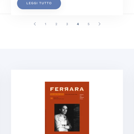
LEGGI TUTTO
1
2
3
4
5