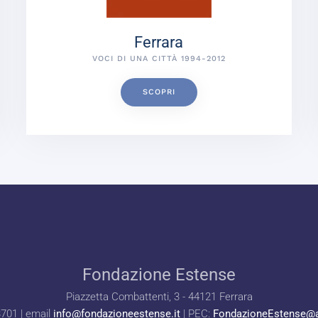
Ferrara
VOCI DI UNA CITTÀ 1994-2012
SCOPRI
Fondazione Estense
Piazzetta Combattenti, 3 - 44121 Ferrara
3701 | email
info@fondazioneestense.it
| PEC:
FondazioneEstense@a