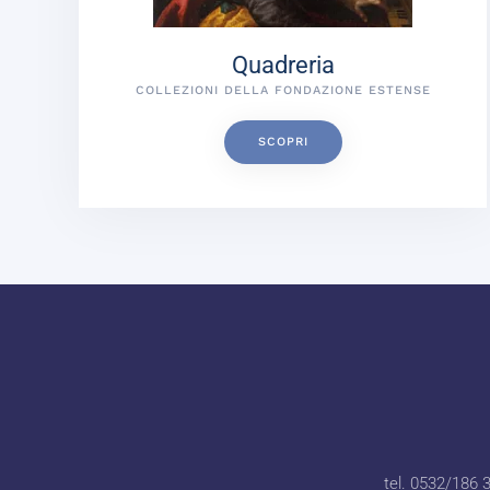
Quadreria
COLLEZIONI DELLA FONDAZIONE ESTENSE
SCOPRI
tel. 0532/186 