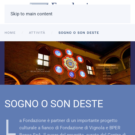
Skip to main content
HOME
ATTIVITÀ
SOGNO O SON DESTE
SOGNO O SON DESTE
L
a Fondazione è partner di un importante progetto
culturale a fianco di Fondazione di Vignola e BPER
Banca SpA. Il cuore del progetto, curato dal Centro di