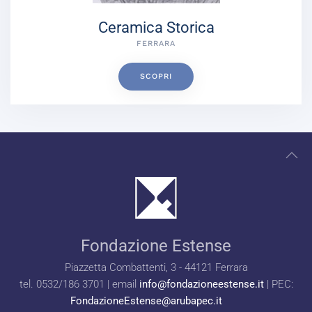
Ceramica Storica
FERRARA
SCOPRI
Fondazione Estense
Piazzetta Combattenti, 3 - 44121 Ferrara
tel. 0532/186 3701 | email
info@fondazioneestense.it
| PEC:
FondazioneEstense@arubapec.it