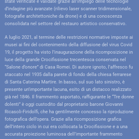
state verificate e validate grazie all’impiego delle tecnologie
d’indagine più avanzate (rilievo laser scanner tridimensionale,
fotografie architettoniche da drone) e di una conoscenza
consolidata nel settore del restauro artistico conservativo.
A luglio 2021, al termine delle restrizioni normative imposte ai
musei ai fini del contenimento della diffusione del virus Covid
19, il progetto ha visto l’inaugurazione della ricomposizione in
luce della grande Crocifissione trecentesca conservata nel
“Salone d’onore” di Casa Romei. Di autore ignoto, l’affresco fu
staccato nel 1935 dalla parete di fondo della chiesa ferrarese
di Santa Caterina Martire. In basso, sul suo lato sinistro, è
presente un’importante lacuna, esito di un distacco realizzato
già nel 1846. Il frammento asportato, raffigurante le “Tre donne
dolenti” è oggi custodito dal proprietario barone Giovanni
Ricasoli-Firidolfi, che ha gentilmente concesso la riproduzione
fotografica dell’opera. Grazie alla ricomposizione grafica
dell’intero ciclo in cui era collocata la Crocifissione e a una
accurata proiezione luminosa dell’importante frammento